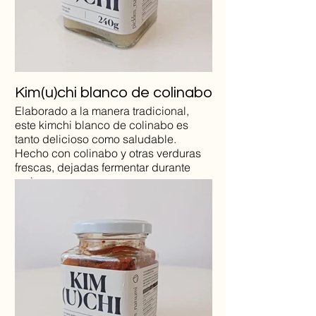
Kim(u)chi blanco de colinabo
Elaborado a la manera tradicional,
este kimchi blanco de colinabo es
tanto delicioso como saludable.
Hecho con colinabo y otras verduras
frescas, dejadas fermentar durante
varias
semanas hasta conseguir ese
distintivo sabor umami. Perfecto para
aquellos que buscan
darle a sus platos un toque diferente
de lo habitual y a la vez cuidar su
salud, gracias a las
numerosas propiedades beneficiosas
del kimchi.