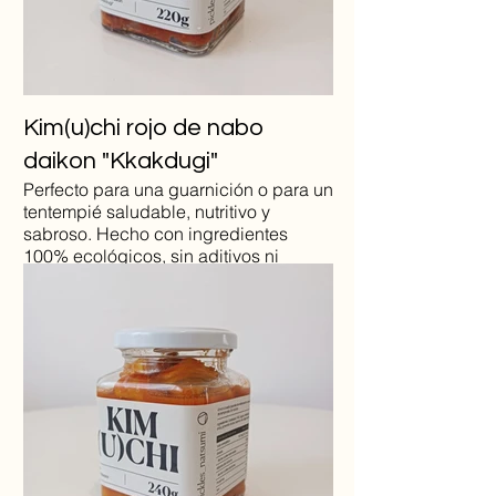
Kim(u)chi rojo de nabo
daikon "Kkakdugi"
Perfecto para una guarnición o para un
tentempié saludable, nutritivo y
sabroso. Hecho con ingredientes
100% ecológicos, sin aditivos ni
azúcares añadidos. Este kimchi de
nabo daikon es una fuente natural de
probióticos, vitaminas y minerales.